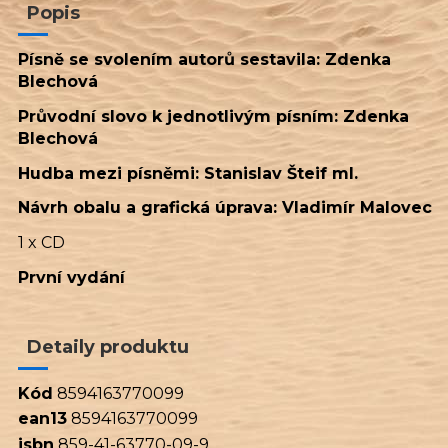
Popis
Písně se svolením autorů sestavila: Zdenka
Blechová
Průvodní slovo k jednotlivým písním: Zdenka
Blechová
Hudba mezi písněmi: Stanislav Šteif ml.
Návrh obalu a grafická úprava: Vladimír Malovec
1 x CD
První vydání
Detaily produktu
Kód
8594163770099
ean13
8594163770099
isbn
859-41-63770-09-9