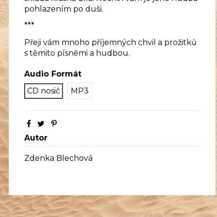
pohlazením po duši.
***
Přeji vám mnoho příjemných chvil a prožitků
s těmito písněmi a hudbou.
Audio Formát
CD nosič
MP3
Autor
Zdenka Blechová