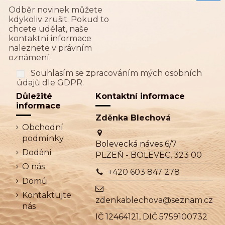
Odběr novinek můžete
kdykoliv zrušit. Pokud to
chcete udělat, naše
kontaktní informace
naleznete v právním
oznámení.
Souhlasím se zpracováním mých osobních
údajů dle GDPR.
Důležité
Kontaktní informace
informace
Zděnka Blechová
Obchodní
podmínky
Bolevecká náves 6/7
Dodání
PLZEŇ - BOLEVEC, 323 00
O nás
+420 603 847 278
Domů
Kontaktujte
zdenkablechova@seznam.cz
nás
IČ 12464121, DIČ 5759100732