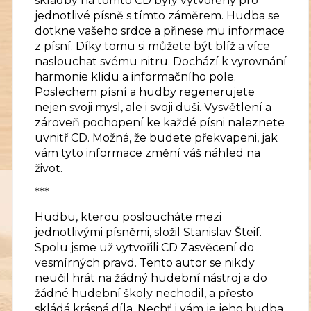
skladby na tomto CD byly vytvořeny pro
jednotlivé písně s tímto záměrem. Hudba se
dotkne vašeho srdce a přinese mu informace
z písní. Díky tomu si můžete být blíž a více
naslouchat svému nitru. Dochází k vyrovnání
harmonie klidu a informačního pole.
Poslechem písní a hudby regenerujete
nejen svoji mysl, ale i svoji duši. Vysvětlení a
zároveň pochopení ke každé písni naleznete
uvnitř CD. Možná, že budete překvapeni, jak
vám tyto informace změní váš náhled na
život.
***
Hudbu, kterou posloucháte mezi
jednotlivými písněmi, složil Stanislav Šteif.
Spolu jsme už vytvořili CD Zasvěcení do
vesmírných pravd. Tento autor se nikdy
neučil hrát na žádný hudební nástroj a do
žádné hudební školy nechodil, a přesto
skládá krásná díla. Nechť i vám je jeho hudba