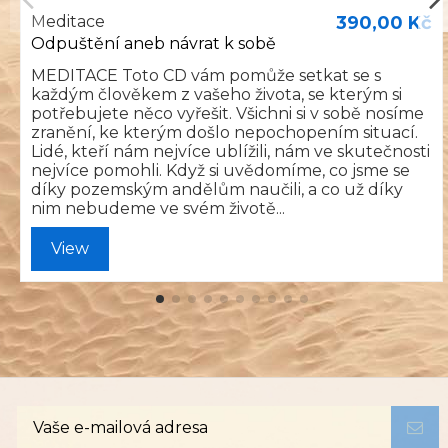
Meditace
390,00 Kč
Odpuštění aneb návrat k sobě
MEDITACE Toto CD vám pomůže setkat se s
každým člověkem z vašeho života, se kterým si
potřebujete něco vyřešit. Všichni si v sobě nosíme
zranění, ke kterým došlo nepochopením situací.
Lidé, kteří nám nejvíce ublížili, nám ve skutečnosti
nejvíce pomohli. Když si uvědomíme, co jsme se
díky pozemským andělům naučili, a co už díky
nim nebudeme ve svém životě...
View