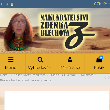
CZK Kč
0
Menu
Vyhledávání
Přihlásit se
Košík
Domů
Knihy, karty, meditace
Hudba - CD a mp3
Relaxace
Písně a hudba, které uzdravují srdce