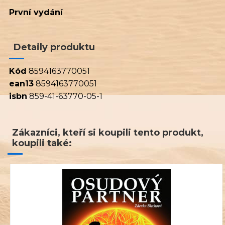
První vydání
Detaily produktu
Kód
8594163770051
ean13
8594163770051
isbn
859-41-63770-05-1
Zákazníci, kteří si koupili tento produkt,
koupili také: