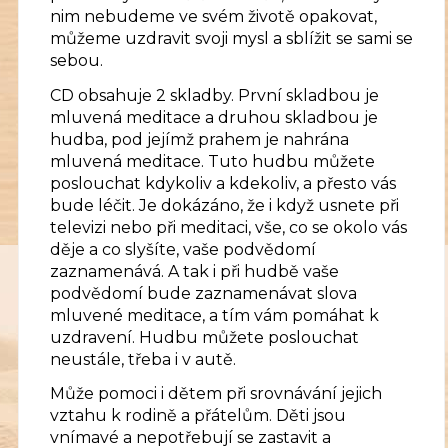
nim nebudeme ve svém životě opakovat,
můžeme uzdravit svoji mysl a sblížit se sami se
sebou.
CD obsahuje 2 skladby. První skladbou je
mluvená meditace a druhou skladbou je
hudba, pod jejímž prahem je nahrána
mluvená meditace. Tuto hudbu můžete
poslouchat kdykoliv a kdekoliv, a přesto vás
bude léčit. Je dokázáno, že i když usnete při
televizi nebo při meditaci, vše, co se okolo vás
děje a co slyšíte, vaše podvědomí
zaznamenává. A tak i při hudbě vaše
podvědomí bude zaznamenávat slova
mluvené meditace, a tím vám pomáhat k
uzdravení. Hudbu můžete poslouchat
neustále, třeba i v autě.
Může pomoci i dětem při srovnávání jejich
vztahu k rodině a přátelům. Děti jsou
vnímavé a nepotřebují se zastavit a