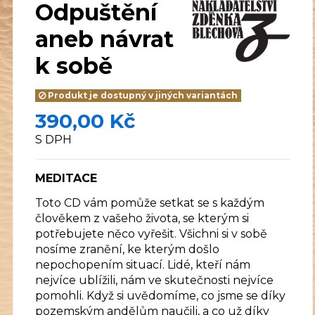
Odpuštění
aneb návrat
k sobě
Produkt je dostupný v jiných variantách
390,00 Kč
S DPH
MEDITACE
Toto CD vám pomůže setkat se s každým
člověkem z vašeho života, se kterým si
potřebujete něco vyřešit. Všichni si v sobě
nosíme zranění, ke kterým došlo
nepochopením situací. Lidé, kteří nám
nejvíce ublížili, nám ve skutečnosti nejvíce
pomohli. Když si uvědomíme, co jsme se díky
pozemským andělům naučili, a co už díky