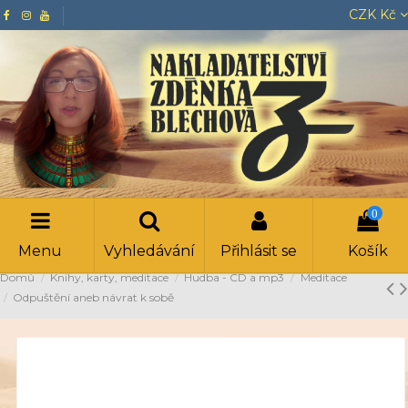
CZK Kč
0
Menu
Vyhledávání
Přihlásit se
Košík
Domů
Knihy, karty, meditace
Hudba - CD a mp3
Meditace
Odpuštění aneb návrat k sobě