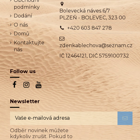
Obchodní
podmínky
Bolevecká náves 6/7
Dodání
PLZEŇ - BOLEVEC, 323 00
O nás
+420 603 847 278
Domů
Kontaktujte
zdenkablechova@seznam.cz
nás
IČ 12464121, DIČ 5759100732
Follow us
Newsletter
Odběr novinek můžete
kdykoliv zrušit. Pokud to