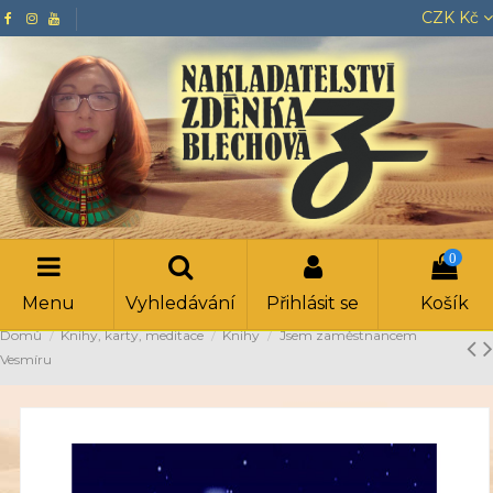
CZK Kč
0
Menu
Vyhledávání
Přihlásit se
Košík
Domů
Knihy, karty, meditace
Knihy
Jsem zaměstnancem
Vesmíru