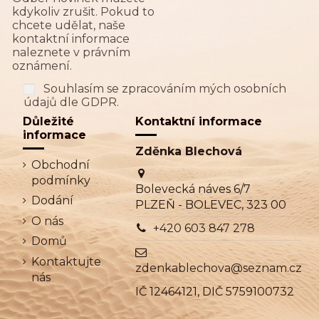
kdykoliv zrušit. Pokud to
chcete udělat, naše
kontaktní informace
naleznete v právním
oznámení.
Souhlasím se zpracováním mých osobních
údajů dle GDPR.
Důležité
Kontaktní informace
informace
Zděnka Blechová
Obchodní
podmínky
Bolevecká náves 6/7
Dodání
PLZEŇ - BOLEVEC, 323 00
O nás
+420 603 847 278
Domů
Kontaktujte
zdenkablechova@seznam.cz
nás
IČ 12464121, DIČ 5759100732