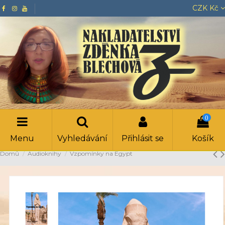
CZK Kč
0
Menu
Vyhledávání
Přihlásit se
Košík
Domů
Audioknihy
Vzpomínky na Egypt