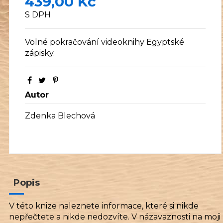
439,00 Kč
S DPH
Volné pokračování videoknihy Egyptské
zápisky.
Autor
Zdenka Blechová
Popis
V této knize naleznete informace, které si nikde
nepřečtete a nikde nedozvíte. V názavaznosti na moji