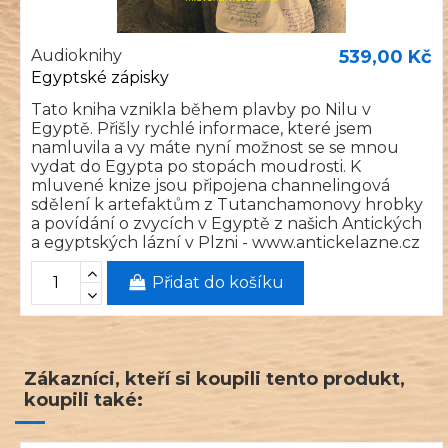
Audioknihy
539,00 Kč
Egyptské zápisky
Tato kniha vznikla během plavby po Nilu v
Egyptě. Přišly rychlé informace, které jsem
namluvila a vy máte nyní možnost se se mnou
vydat do Egypta po stopách moudrosti. K
mluvené knize jsou připojena channelingová
sdělení k artefaktům z Tutanchamonovy hrobky
a povídání o zvycích v Egyptě z našich Antických
a egyptských lázní v Plzni - www.antickelazne.cz
Přidat do košíku
Zákazníci, kteří si koupili tento produkt,
koupili také: