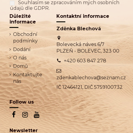
Souhlasím se zpracováním mých osobních
údajů dle GDPR.
Důležité
Kontaktní informace
informace
Zděnka Blechová
Obchodní
podmínky
Bolevecká náves 6/7
Dodání
PLZEŇ - BOLEVEC, 323 00
O nás
+420 603 847 278
Domů
Kontaktujte
zdenkablechova@seznam.cz
nás
IČ 12464121, DIČ 5759100732
Follow us
Newsletter