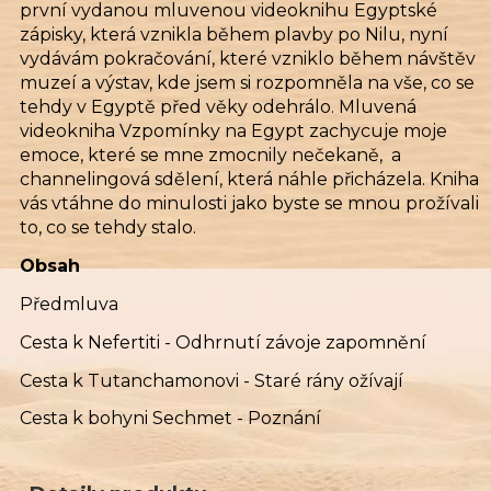
první vydanou mluvenou videoknihu Egyptské
zápisky, která vznikla během plavby po Nilu, nyní
vydávám pokračování, které vzniklo během návštěv
muzeí a výstav, kde jsem si rozpomněla na vše, co se
tehdy v Egyptě před věky odehrálo. Mluvená
videokniha Vzpomínky na Egypt zachycuje moje
emoce, které se mne zmocnily nečekaně, a
channelingová sdělení, která náhle přicházela. Kniha
vás vtáhne do minulosti jako byste se mnou prožívali
to, co se tehdy stalo.
Obsah
Předmluva
Cesta k Nefertiti - Odhrnutí závoje zapomnění
Cesta k Tutanchamonovi - Staré rány ožívají
Cesta k bohyni Sechmet - Poznání