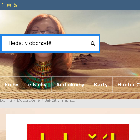
Knihy
e-knihy
Audioknihy
Karty
Hudba-C
Domů
Doporučené
Jak žít v matrixu