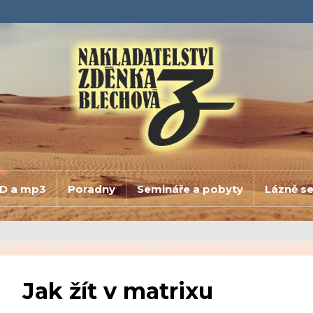
D a mp3
Poradny
Semináře a pobyty
Lázně s
Jak žít v matrixu