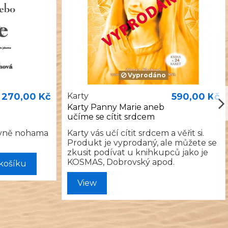
Vyprodáno
270,00 Kč
Karty
590,00 Kč
Karty Panny Marie aneb
učíme se cítit srdcem
pevně nohama
Karty vás učí cítit srdcem a věřit si.
Produkt je vyprodaný, ale můžete se
zkusit podívat u knihkupců jako je
KOSMAS, Dobrovský apod.
 košíku
View