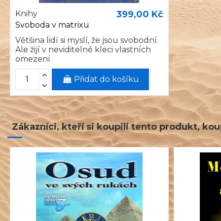
Knihy
399,00 Kč
Svoboda v matrixu
Většina lidí si myslí, že jsou svobodní.
Ale žijí v neviditelné kleci vlastních
omezení.
Přidat do košíku
Zákazníci, kteří si koupili tento produkt, koup