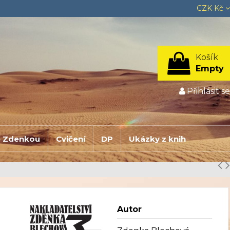
CZK Kč
Košík
Empty
Přihlásit se
e Zdenkou
Cvičení
DP
Ukázky z knih
Autor