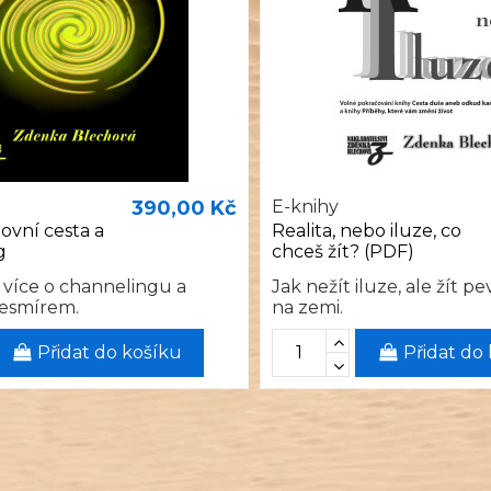
390,00 Kč
E-knihy
ovní cesta a
Realita, nebo iluze, co
g
chceš žít? (PDF)
 více o channelingu a
Jak nežít iluze, ale žít 
Vesmírem.
na zemi.
Přidat do košíku
Přidat do