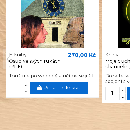
E-knihy
270,00 Kč
Knihy
Osud ve svých rukách
Moje duch
(PDF)
channelin
Toužíme po svobodě a učíme se ji žít.
Dozvíte se
spojení s 
Přidat do košíku