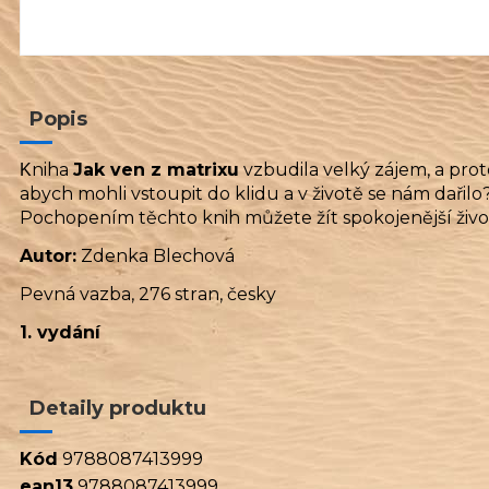
Popis
niha
Jak ven z matrixu
vzbudila velký zájem, a prot
K
abych mohli vstoupit do klidu a v životě se nám dařil
Pochopením těchto knih můžete žít spokojenější život, 
Autor:
Zdenka Blechová
Pevná vazba, 276 stran, česky
1. vydání
Detaily produktu
Kód
9788087413999
ean13
9788087413999