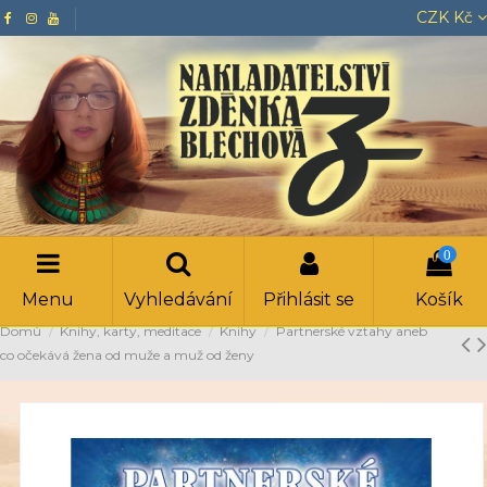
CZK Kč
0
Menu
Vyhledávání
Přihlásit se
Košík
Domů
Knihy, karty, meditace
Knihy
Partnerské vztahy aneb
co očekává žena od muže a muž od ženy