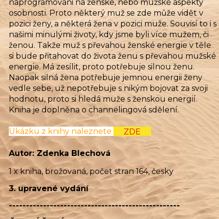
naprogramováni na ženské, nebo mužské aspekty
osobnosti. Proto některý muž se zde může vidět v
pozici ženy, a některá žena v pozici muže. Souvisí to i s
našimi minulými životy, kdy jsme byli více mužem, či
ženou. Takže muž s převahou ženské energie v těle
si bude přitahovat do života ženu s převahou mužské
energie. Má zesílit, proto potřebuje silnou ženu.
Naopak silná žena potřebuje jemnou energii ženy
vedle sebe, už nepotřebuje s nikým bojovat za svoji
hodnotu, proto si hledá muže s ženskou energií.
Kniha je doplněna o channelingová sdělení.
Ukázku z knihy naleznete
ZDE
Autor: Zdenka Blechová
1 x kniha, brožovaná, počet stran 164, česky
3. upravené vydání
--------------------------------------------------