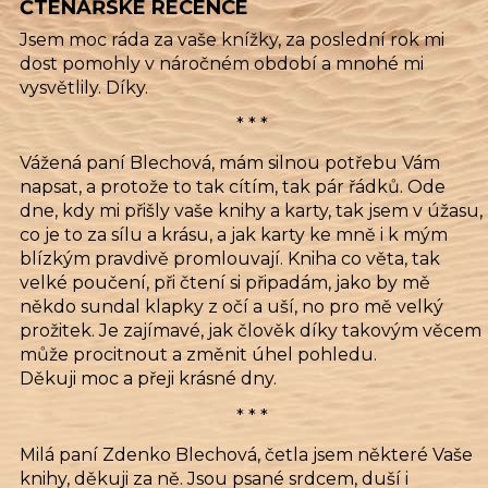
ČTENÁŘSKÉ RECENCE
Jsem moc ráda za vaše knížky, za poslední rok mi
dost pomohly v náročném období a mnohé mi
vysvětlily. Díky.
* * *
Vážená paní Blechová, mám silnou potřebu Vám
napsat, a protože to tak cítím, tak pár řádků. Ode
dne, kdy mi přišly vaše knihy a karty, tak jsem v úžasu,
co je to za sílu a krásu, a jak karty ke mně i k mým
blízkým pravdivě promlouvají. Kniha co věta, tak
velké poučení, při čtení si připadám, jako by mě
někdo sundal klapky z očí a uší, no pro mě velký
prožitek. Je zajímavé, jak člověk díky takovým věcem
může procitnout a změnit úhel pohledu.
Děkuji moc a přeji krásné dny.
* * *
Milá paní Zdenko Blechová, četla jsem některé Vaše
knihy, děkuji za ně. Jsou psané srdcem, duší i