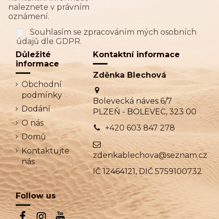
naleznete v právním
oznámení.
Souhlasím se zpracováním mých osobních
údajů dle GDPR.
Důležité
Kontaktní informace
informace
Zděnka Blechová
Obchodní
podmínky
Bolevecká náves 6/7
Dodání
PLZEŇ - BOLEVEC, 323 00
O nás
+420 603 847 278
Domů
Kontaktujte
zdenkablechova@seznam.cz
nás
IČ 12464121, DIČ 5759100732
Follow us