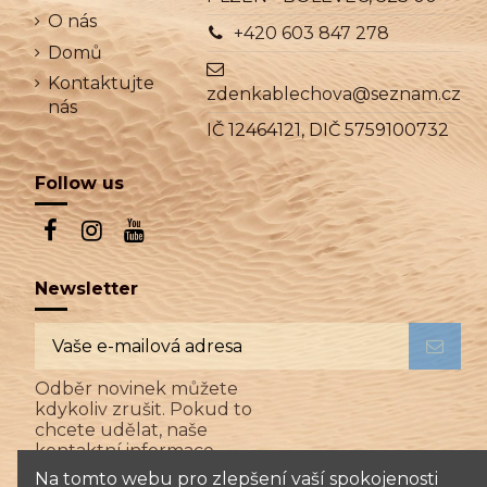
O nás
+420 603 847 278
Domů
Kontaktujte
zdenkablechova@seznam.cz
nás
IČ 12464121, DIČ 5759100732
Follow us
Newsletter
Odběr novinek můžete
kdykoliv zrušit. Pokud to
chcete udělat, naše
kontaktní informace
naleznete v právním
Na tomto webu pro zlepšení vaší spokojenosti