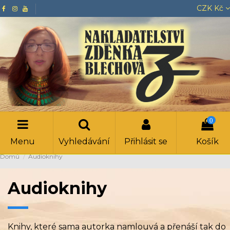
CZK Kč
0
Menu
Vyhledávání
Přihlásit se
Košík
Domů
Audioknihy
Audioknihy
Knihy, které sama autorka namlouvá a přenáší tak do