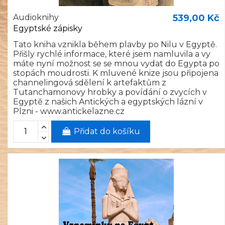
Audioknihy
539,00 Kč
Egyptské zápisky
Tato kniha vznikla během plavby po Nilu v Egyptě.
Přišly rychlé informace, které jsem namluvila a vy
máte nyní možnost se se mnou vydat do Egypta po
stopách moudrosti. K mluvené knize jsou připojena
channelingová sdělení k artefaktům z
Tutanchamonovy hrobky a povídání o zvycích v
Egyptě z našich Antických a egyptských lázní v
Plzni - www.antickelazne.cz
Přidat do košíku