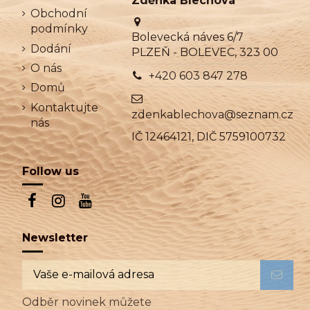
Zděnka Blechová
Obchodní
podmínky
Bolevecká náves 6/7
Dodání
PLZEŇ - BOLEVEC, 323 00
O nás
+420 603 847 278
Domů
Kontaktujte
zdenkablechova@seznam.cz
nás
IČ 12464121, DIČ 5759100732
Follow us
Newsletter
Odběr novinek můžete