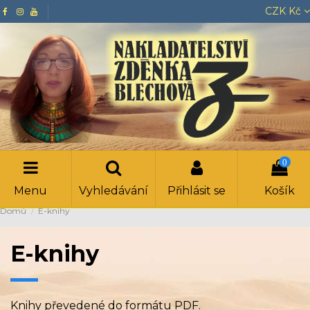
CZK Kč
0
Menu
Vyhledávání
Přihlásit se
Košík
Domů
E-knihy
E-knihy
Knihy převedené do formátu PDF.