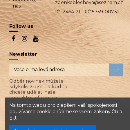
zdenkablechova@seznam.cz
nás
IČ 12464121, DIČ 5759100732
Follow us
Newsletter
Odběr novinek můžete
kdykoliv zrušit. Pokud to
chcete udělat, naše
kontaktní informace
naleznete v právním
Na tomto webu pro zlepšení vaší spokojenosti
oznámení.
používáme cookie a řídíme se všemi zákony ČR a
Souhlasím se zpracováním mých osobních
EU.
údajů dle GDPR.