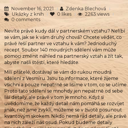
November 16, 2021
Zdenka Blechová
Ukázky z knih
0
likes
2263 views
0 comments
Nevíte právě kudy dál v partnerském vztahu? Nelíbí
se vám, jak se k vám druhý chová? Chcete vědět, co
právě řeší partner ve vztahu k vám? Jednoduchý
recept. Soubor 140 moudrých sdělení vám může
pomoci změnit náhled na partnerský vztah a žít tak,
abyste našli štěstí, které hledáte.
Milí přátelé, dostávají se vám do rukou moudrá
sdělení z Vesmíru. Jsou to informace, které žijeme
všichni a pouze nepatrně se lišíme v tom, co se učíme.
Proto tato sdělení se mnohdy jen nepatrně od sebe
liší detaily, ale právě v tom je mnoho. Když si
uvědomíme, že každý detail nám pomáhá se rozvíjet
jinak, než jsme zvyklí, můžeme se v životě posunout
kvantovým skokem. Nikdo nemá rád detaily, ale právě
na nich záleží náš osud. Pokud budeme detaily