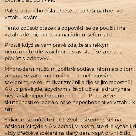
Zvolte číslo od 1 - 140.
Pak si u daného čísla přečtěte, co řeší partner ve
vztahu k vám.
Tento způsob otázek a odpovědí se dá použít i na
vztah s dětmi, rodiči, kamarádkou, šéfem atd.
Prostě když se vám právě zdá, že si s někým
nerozumíte dle vašich představ, stačí se zeptat a
přečíst si odpověď.
Mnoho žen i mužů mi zpětně podává informaci o tom,
že když se začali řídit mými channelingovými
sděleními, že se jim život změnil a žije se jim radostněji.
A o to právě jde, abychom si život užívali s druhými a
nestrádali nepochopením od nich. Protože ve
skutečnosti se jedná o naše nepochopení ve vztahu k
nim.
S diářem se můžete i učit. Zvolte si sedm čísel na
následující týden. A v pořadí, v jakém jste si je vytáhli, si
vždy přečtěte sdělení na daný den. Např. první číslo,