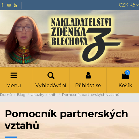
CZK Kč
0
Menu
Vyhledávání
Přihlásit se
Košík
Domů
Blog
Ukázky z knih
Pomocník partnerských vztahů
Pomocník partnerských
vztahů