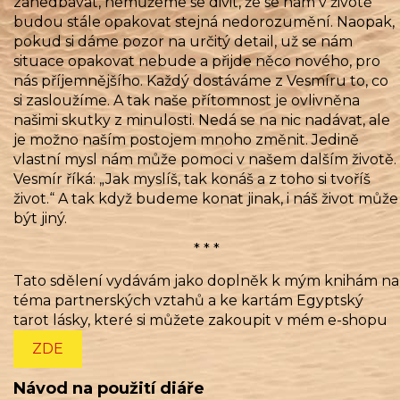
zanedbávat, nemůžeme se divit, že se nám v životě
budou stále opakovat stejná nedorozumění. Naopak,
pokud si dáme pozor na určitý detail, už se nám
situace opakovat nebude a přijde něco nového, pro
nás příjemnějšího. Každý dostáváme z Vesmíru to, co
si zasloužíme. A tak naše přítomnost je ovlivněna
našimi skutky z minulosti. Nedá se na nic nadávat, ale
je možno naším postojem mnoho změnit. Jedině
vlastní mysl nám může pomoci v našem dalším životě.
Vesmír říká: „Jak myslíš, tak konáš a z toho si tvoříš
život.“ A tak když budeme konat jinak, i náš život může
být jiný.
* * *
Tato sdělení vydávám jako doplněk k mým knihám na
téma partnerských vztahů a ke kartám Egyptský
tarot lásky, které si můžete zakoupit v mém e-shopu
ZDE
Návod na použití diáře