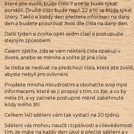
které jste zvolili, bude číslo 7 a to se bude týkat
pondělí. Druhé číslo bude např. 22 a to se bude týkat
úterý. Takto si každý den přečtete informaci na daný
den a budete pozorovat život dle čísla na daný den.
Další týden si zvolte opět sedm čísel a postupujte
stejným způsobem.
Časem zjistíte, zda se vám některá čísla opakují v
životě, anebo se měníte a volíte již jiná čísla.
Je třeba se nedívat na předchozí čísla, která jste zvolili,
abyste nebyli jimi ovlivněni.
Projdete mnoha moudrostmi a obohatíte svoji mysl
informacemi, které se jí propojí s tím, co žije, a co by
měla žít, a vy začnete postupně měnit zaběhnuté
kódy svého žití.
Celkem 140 sdělení vám tak vystačí na 20 týdnů.
Sdělení vás mohou naučit i trpělivosti a cílevědomosti
tím, že máte na každý den úkol si přečíst sdělení a v