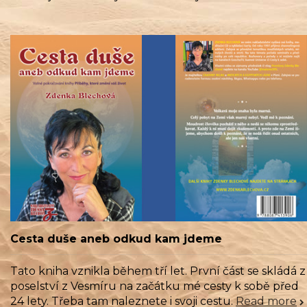
Cesta duše aneb odkud kam jdeme
Tato kniha vznikla během tří let. První část se skládá z
poselství z Vesmíru na začátku mé cesty k sobě před
24 lety. Třeba tam naleznete i svoji cestu.
Read more