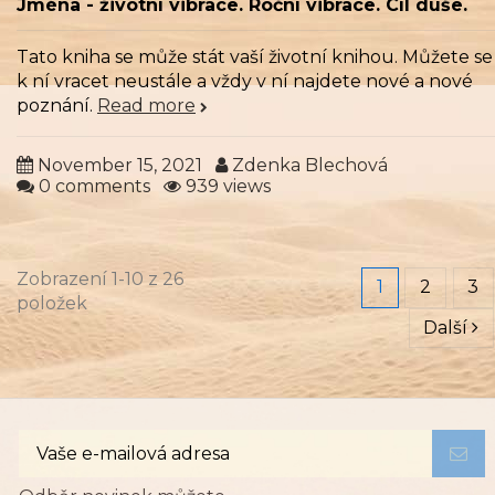
Jména - životní vibrace. Roční vibrace. Cíl duše.
Tato kniha se může stát vaší životní knihou. Můžete se
k ní vracet neustále a vždy v ní najdete nové a nové
poznání.
Read more
November 15, 2021
Zdenka Blechová
0 comments
939 views
Zobrazení 1-10 z 26
1
2
3
položek
Další