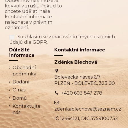
Odběr novinek můžete
kdykoliv zrušit. Pokud to
chcete udělat, naše
kontaktní informace
naleznete v právním
oznámení.
Souhlasím se zpracováním mých osobních
údajů dle GDPR.
Důležité
Kontaktní informace
informace
Zděnka Blechová
Obchodní
podmínky
Bolevecká náves 6/7
Dodání
PLZEŇ - BOLEVEC, 323 00
O nás
+420 603 847 278
Domů
Kontaktujte
zdenkablechova@seznam.cz
nás
IČ 12464121, DIČ 5759100732