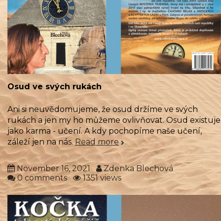
Osud ve svých rukách
Ani si neuvědomujeme, že osud držíme ve svých
rukách a jen my ho můžeme ovlivňovat. Osud existuje
jako karma - učení. A kdy pochopíme naše učení,
záleží jen na nás.
Read more
November 16, 2021
Zdenka Blechová
0 comments
1351 views