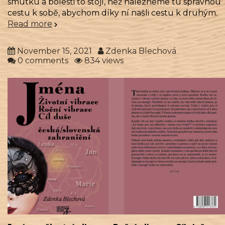
smutku a bolesti to stojí, než nalezneme tu správnou
cestu k sobě, abychom díky ní našli cestu k druhým.
Read more
November 15, 2021
Zdenka Blechová
0 comments
834 views