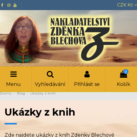
CZK Kč
0
Menu
Vyhledávání
Přihlásit se
Košík
Domů
Blog
Ukázky z knih
Ukázky z knih
Zde najdete ukázky z knih Zdenky Blechové