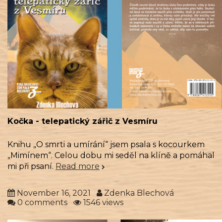
Kočka - telepatický zářič z Vesmíru
Knihu „O smrti a umírání“ jsem psala s kocourkem
„Mimínem“. Celou dobu mi seděl na klíně a pomáhal
mi při psaní.
Read more
November 16, 2021
Zdenka Blechová
0 comments
1546 views