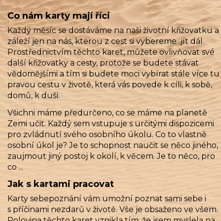
Co nám karty mají říci
Každý měsíc se dostáváme na naši životní křižovatku a
záleží jen na nás, kterou z cest si vybereme jít dál.
Prostřednictvím těchto karet, můžete ovlivňovat své
další křižovatky a cesty, protože se budete stávat
vědomějšími a tím si budete moci vybírat stále více tu
pravou cestu v životě, která vás povede k cíli, k sobě,
domů, k duši.
Všichni máme předurčeno, co se máme na planetě
Zemi učit. Každý sem vstupuje s určitými dispozicemi
pro zvládnutí svého osobního úkolu. Co to vlastně
osobní úkol je? Je to schopnost naučit se něco jiného,
zaujmout jiný postoj k okolí, k věcem. Je to něco, pro
co ...
Jak s kartami pracovat
Karty sebepoznání vám umožní poznat sami sebe i
s příčinami nezdarů v životě. Vše je obsaženo ve všem.
Polovina těchto karet vznikla tím, že jsem myslela na