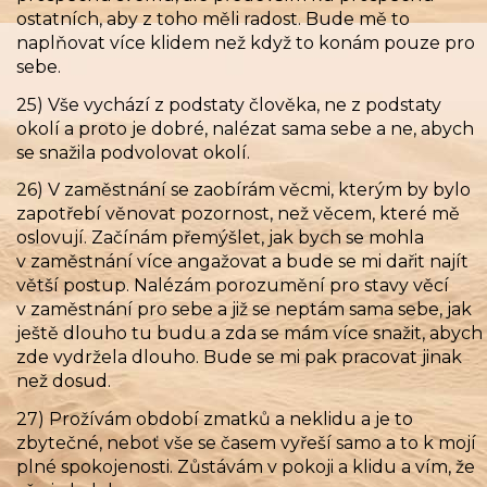
ostatních, aby z toho měli radost. Bude mě to
naplňovat více klidem než když to konám pouze pro
sebe.
25) Vše vychází z podstaty člověka, ne z podstaty
okolí a proto je dobré, nalézat sama sebe a ne, abych
se snažila podvolovat okolí.
26) V zaměstnání se zaobírám věcmi, kterým by bylo
zapotřebí věnovat pozornost, než věcem, které mě
oslovují. Začínám přemýšlet, jak bych se mohla
v zaměstnání více angažovat a bude se mi dařit najít
větší postup. Nalézám porozumění pro stavy věcí
v zaměstnání pro sebe a již se neptám sama sebe, jak
ještě dlouho tu budu a zda se mám více snažit, abych
zde vydržela dlouho. Bude se mi pak pracovat jinak
než dosud.
27) Prožívám období zmatků a neklidu a je to
zbytečné, neboť vše se časem vyřeší samo a to k mojí
plné spokojenosti. Zůstávám v pokoji a klidu a vím, že