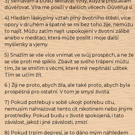
3) Selhávám a budu selhávat vždy, když si přestávám
důvěřovat. Víra mě posílí v dalších věcech. Důvěřuji si.
4) Hledám láskyplný vztah plný životního štěstí, více
opory v druhém a špatně se mi bez toho žije, nemůžu
to najít. Můžu zatím najít uspokojení v životní zálibě
anebo v meditaci, která může posílit i moje další
myšlenky a vjemy.
5) Snažím se vše více vnímat ve svůj prospěch, a ne že
se vše proti mě spiklo. Zbavit se svého trápení můžu
tím, že se smířím s věcmi, které mě nepřináší užitek.
Tím se učím žít.
6 ) Žiji ne proto, abych žila, ale také proto, abych byla
prospěšná pro ostatní. V tom je smysl života.
7) Pokud potřebuji v sobě ukojit potřebu citu,
nemusím nahrazovat tento cit nikotinem nebo jinými
prostředky. Pokud budu v životě spokojená, i tato
závislost, jakož i jiné závislosti, zmizí.
8) Pokud trpím depresí, je to dáno mým náhledem