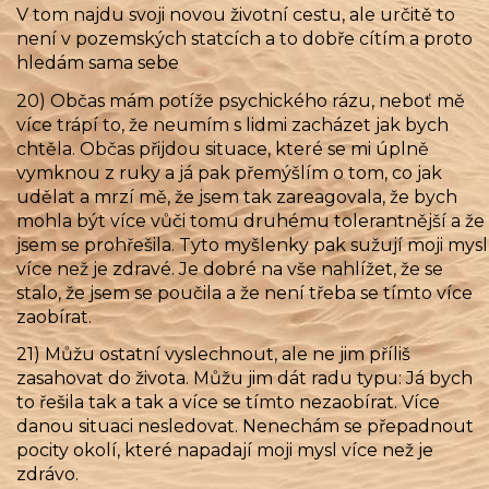
V tom najdu svoji novou životní cestu, ale určitě to
není v pozemských statcích a to dobře cítím a proto
hledám sama sebe
20) Občas mám potíže psychického rázu, neboť mě
více trápí to, že neumím s lidmi zacházet jak bych
chtěla. Občas přijdou situace, které se mi úplně
vymknou z ruky a já pak přemýšlím o tom, co jak
udělat a mrzí mě, že jsem tak zareagovala, že bych
mohla být více vůči tomu druhému tolerantnější a že
jsem se prohřešila. Tyto myšlenky pak sužují moji mysl
více než je zdravé. Je dobré na vše nahlížet, že se
stalo, že jsem se poučila a že není třeba se tímto více
zaobírat.
21) Můžu ostatní vyslechnout, ale ne jim příliš
zasahovat do života. Můžu jim dát radu typu: Já bych
to řešila tak a tak a více se tímto nezaobírat. Více
danou situaci nesledovat. Nenechám se přepadnout
pocity okolí, které napadají moji mysl více než je
zdrávo.