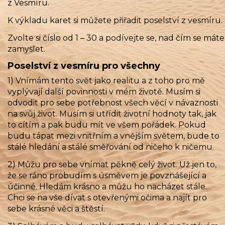
z Vesmíru.
K výkladu karet si můžete přiřadit poselství z vesmíru.
Zvolte si číslo od 1 – 30 a podívejte se, nad čím se máte
zamyslet.
Poselství z vesmíru pro všechny
1) Vnímám tento svět jako realitu a z toho pro mě
vyplývají další povinnosti v mém životě. Musím si
odvodit pro sebe potřebnost všech věcí v návaznosti
na svůj život. Musím si utřídit životní hodnoty tak, jak
to cítím a pak budu mít ve všem pořádek. Pokud
budu tápat mezi vnitřním a vnějším světem, bude to
stálé hledání a stálé směřování od ničeho k ničemu.
2) Můžu pro sebe vnímat pěkně celý život. Už jen to,
že se ráno probudím s úsměvem je povznášející a
účinné. Hledám krásno a můžu ho nacházet stále.
Chci se na vše dívat s otevřenými očima a najít pro
sebe krásné věci a štěstí.