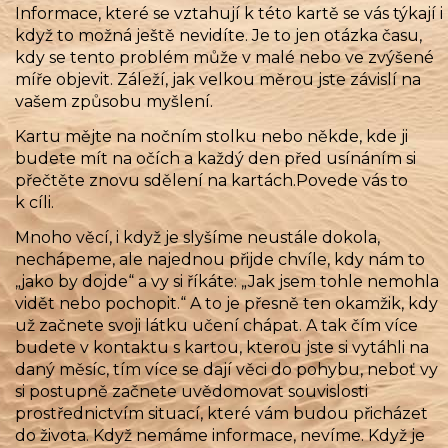
Informace, které se vztahují k této kartě se vás týkají i
když to možná ještě nevidíte. Je to jen otázka času,
kdy se tento problém může v malé nebo ve zvýšené
míře objevit. Záleží, jak velkou měrou jste závislí na
vašem způsobu myšlení.
Kartu mějte na nočním stolku nebo někde, kde ji
budete mít na očích a každý den před usínáním si
přečtěte znovu sdělení na kartách.Povede vás to
k cíli.
Mnoho věcí, i když je slyšíme neustále dokola,
nechápeme, ale najednou přijde chvíle, kdy nám to
„jako by dojde“ a vy si říkáte: „Jak jsem tohle nemohla
vidět nebo pochopit.“ A to je přesně ten okamžik, kdy
už začnete svoji látku učení chápat. A tak čím více
budete v kontaktu s kartou, kterou jste si vytáhli na
daný měsíc, tím více se dají věci do pohybu, neboť vy
si postupně začnete uvědomovat souvislosti
prostřednictvím situací, které vám budou přicházet
do života. Když nemáme informace, nevíme. Když je