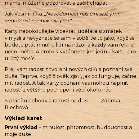
máme, můžeme pozorovat a začít chápat.
Jak Vesmír říká:
„Nevědomost nás činí slabými,
vědomost naopak silnými.“
Karty nepokoušejte vícekrát, uděláte si zmatek
v mysli a nevyznáte se sami v sobě. Je to jako, když se
budete ptát mnoho lidí na názor a každý vám řekne
něco jiného. A proto si vytáhněte jen jednu kartu pro
určitý měsíc.
Přeji vám radost z tvoření nových cílů a poznání své
duše. Teprve, když člověk zjistí, jak co funguje, začne
mít radost. A tak karty poznání vás mohou naplnit
radostí z většího pochopení věcí okolo nás.
S přáním pohody a radosti na duši Zdenka
Blechová
Výklad karet
První výklad
– minulost, přítomnost, budoucnost a
moje duše