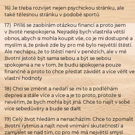
16) Je třeba rozvíjet nejen psychickou stránku, ale
také tělesnou stránku v podobě sportů
17) Příliš se zaobírám otázkou financí a proto jsem
v životě nespokojena. Nejraději bych vlastnila větší
obnos, abych si mohla koupit vše, co je mi dostupné a
myslím si, že právě zde by pro mě bylo největší štěstí.
Ale nechápu, že to štěstí není v penězích, ale v mé
životní jistotě být sama sebou a být se sebou
spokojena a ne v tom, že budu spokojena pouze
finančně a proto to chce přestat závidět a více věřit ve
vlastní hodnoty
18) Chci se změnit a nedaří se mi to a podléhám
depresi a stále více a více a je to proto, protože si
nevěřím, že bych mohla být jiná. Chce to najít v sobě
více sebedůvěry a bude se dařit
19) Celý život hledám a nenacházím. Chce to zpomalit
životní rytmus a najít nové vnímání skutečností a
zamyslet se nad tím, co pro mě má největší smysl.