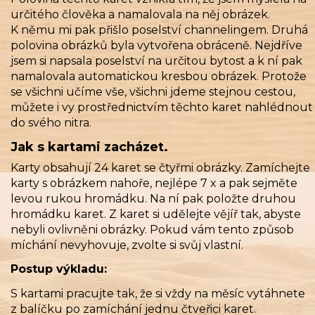
určitého člověka a namalovala na něj obrázek.
K němu mi pak přišlo poselství channelingem. Druhá
polovina obrázků byla vytvořena obráceně. Nejdříve
jsem si napsala poselství na určitou bytost a k ní pak
namalovala automatickou kresbou obrázek. Protože
se všichni učíme vše, všichni jdeme stejnou cestou,
můžete i vy prostřednictvím těchto karet nahlédnout
do svého nitra.
Jak s kartami zacházet.
Karty obsahují 24 karet se čtyřmi obrázky. Zamíchejte
karty s obrázkem nahoře, nejlépe 7 x a pak sejměte
levou rukou hromádku. Na ní pak položte druhou
hromádku karet. Z karet si udělejte vějíř tak, abyste
nebyli ovlivněni obrázky. Pokud vám tento způsob
míchání nevyhovuje, zvolte si svůj vlastní.
Postup výkladu:
S kartami pracujte tak, že si vždy na měsíc vytáhnete
z balíčku po zamíchání jednu čtveřici karet.