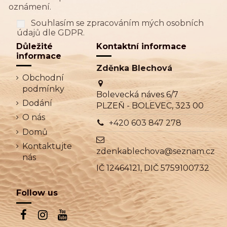
oznámení.
Souhlasím se zpracováním mých osobních
údajů dle GDPR.
Důležité
Kontaktní informace
informace
Zděnka Blechová
Obchodní
podmínky
Bolevecká náves 6/7
Dodání
PLZEŇ - BOLEVEC, 323 00
O nás
+420 603 847 278
Domů
Kontaktujte
zdenkablechova@seznam.cz
nás
IČ 12464121, DIČ 5759100732
Follow us