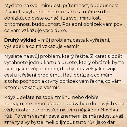
Myslete na svoji minulost, přítomnost, budoucnost.
Z karet si vytáhnete jednu kartu a určíte si dle
obrázků, co byste označili za svoji minulost,
přítomnost, budoucnost. Poslední obrázek vám poví,
co vám vzkazuje vaše duše.
Druhý výklad
– můj problém, cesta k vyřešení,
výsledek a co mi vzkazuje vesmír
Myslete na svůj problém, který řešíte. Z karet si opět
vytáhněte jednu kartu a určete, který obrázek byste
zvolili jako svůj problém, druhý obrázek jako svoji
cestu k řešení problému, třetí obrázek, co mám
z toho pochopit a čtvrtý obrázek vám řekne, co vám
k tomu vzkazuje Vesmír.
Když uděláte na sobě změnu nebo dobře
zareagujete nebo půjdete s odvahou do nových věcí,
vždy dostanete prostřednictvím nějakého člověka
růži. To vám vesmír dává znamení, že má radost z vaší
změny a vy byste měli přijmout tuto růži jako dar