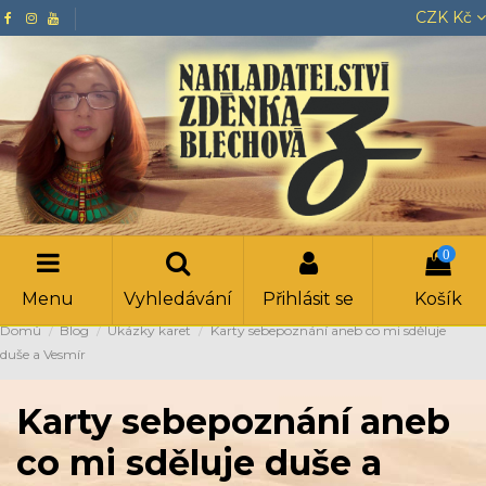
CZK Kč
0
Menu
Vyhledávání
Přihlásit se
Košík
Domů
Blog
Ukázky karet
Karty sebepoznání aneb co mi sděluje
duše a Vesmír
Karty sebepoznání aneb
co mi sděluje duše a