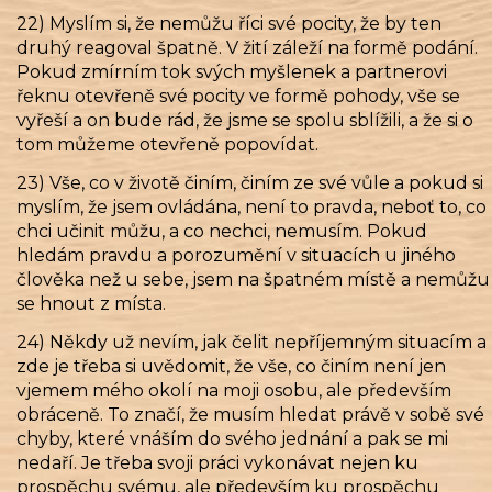
22) Myslím si, že nemůžu říci své pocity, že by ten
druhý reagoval špatně. V žití záleží na formě podání.
Pokud zmírním tok svých myšlenek a partnerovi
řeknu otevřeně své pocity ve formě pohody, vše se
vyřeší a on bude rád, že jsme se spolu sblížili, a že si o
tom můžeme otevřeně popovídat.
23) Vše, co v životě činím, činím ze své vůle a pokud si
myslím, že jsem ovládána, není to pravda, neboť to, co
chci učinit můžu, a co nechci, nemusím. Pokud
hledám pravdu a porozumění v situacích u jiného
člověka než u sebe, jsem na špatném místě a nemůžu
se hnout z místa.
24) Někdy už nevím, jak čelit nepříjemným situacím a
zde je třeba si uvědomit, že vše, co činím není jen
vjemem mého okolí na moji osobu, ale především
obráceně. To značí, že musím hledat právě v sobě své
chyby, které vnáším do svého jednání a pak se mi
nedaří. Je třeba svoji práci vykonávat nejen ku
prospěchu svému, ale především ku prospěchu