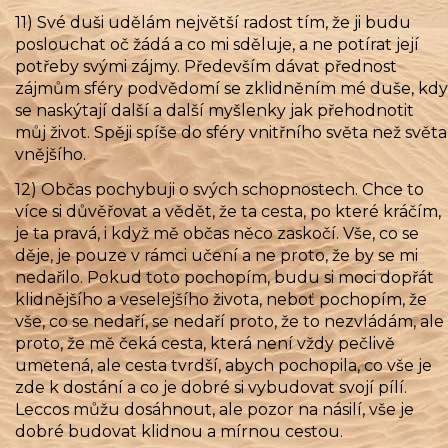
11) Své duši udělám největší radost tím, že ji budu
poslouchat oč žádá a co mi sděluje, a ne potírat její
potřeby svými zájmy. Především dávat přednost
zájmům sféry podvědomí se zklidněním mé duše, kdy
se naskýtají další a další myšlenky jak přehodnotit
můj život. Spěji spíše do sféry vnitřního světa než světa
vnějšího.
12) Občas pochybuji o svých schopnostech. Chce to
více si důvěřovat a vědět, že ta cesta, po které kráčím,
je ta pravá, i když mě občas něco zaskočí. Vše, co se
děje, je pouze v rámci učení a ne proto, že by se mi
nedařilo. Pokud toto pochopím, budu si moci dopřát
klidnějšího a veselejšího života, neboť pochopím, že
vše, co se nedaří, se nedaří proto, že to nezvládám, ale
proto, že mě čeká cesta, která není vždy pečlivě
umetená, ale cesta tvrdší, abych pochopila, co vše je
zde k dostání a co je dobré si vybudovat svojí pílí.
Leccos můžu dosáhnout, ale pozor na násilí, vše je
dobré budovat klidnou a mírnou cestou.