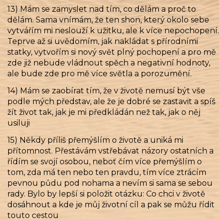
13) Mám se zamyslet nad tím, co dělám a proč to
dělám. Sama vnímám, že ten shon, který okolo sebe
vytvářím mi neslouží k užitku, ale k více nepochopení.
Teprve až si uvědomím, jak nakládat s přírodními
statky, vytvořím si nový svět plný pochopení a pro mě
zde již nebude vládnout spěch a negativní hodnoty,
ale bude zde pro mě více světla a porozumění.
14) Mám se zaobírat tím, že v životě nemusí být vše
podle mých představ, ale že je dobré se zastavit a spíš
žít život tak, jak je mi předkládán než tak, jak o něj
usiluji
15) Někdy příliš přemýšlím o životě a uniká mi
přítomnost. Přestávám vstřebávat názory ostatních a
řídím se svojí osobou, neboť čím více přemýšlím o
tom, zda má ten nebo ten pravdu, tím více ztrácím
pevnou půdu pod nohama a nevím si sama se sebou
rady. Bylo by lepší si položit otázku: Co chci v životě
dosáhnout a kde je můj životní cíl a pak se můžu řídit
touto cestou