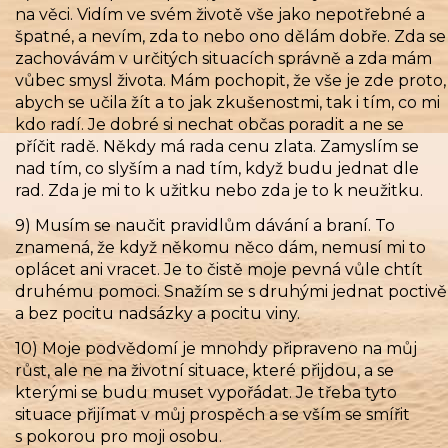
na věci. Vidím ve svém životě vše jako nepotřebné a
špatné, a nevím, zda to nebo ono dělám dobře. Zda se
zachovávám v určitých situacích správně a zda mám
vůbec smysl života. Mám pochopit, že vše je zde proto,
abych se učila žít a to jak zkušenostmi, tak i tím, co mi
kdo radí. Je dobré si nechat občas poradit a ne se
příčit radě. Někdy má rada cenu zlata. Zamyslím se
nad tím, co slyším a nad tím, když budu jednat dle
rad. Zda je mi to k užitku nebo zda je to k neužitku.
9) Musím se naučit pravidlům dávání a braní. To
znamená, že když někomu něco dám, nemusí mi to
oplácet ani vracet. Je to čistě moje pevná vůle chtít
druhému pomoci. Snažím se s druhými jednat poctivě
a bez pocitu nadsázky a pocitu viny.
10) Moje podvědomí je mnohdy připraveno na můj
růst, ale ne na životní situace, které přijdou, a se
kterými se budu muset vypořádat. Je třeba tyto
situace přijímat v můj prospěch a se vším se smířit
s pokorou pro moji osobu.