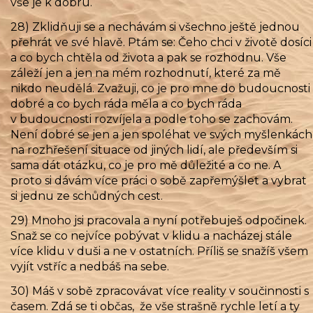
vše je k dobru.
28) Zklidňuji se a nechávám si všechno ještě jednou
přehrát ve své hlavě. Ptám se: Čeho chci v životě dosíci
a co bych chtěla od života a pak se rozhodnu. Vše
záleží jen a jen na mém rozhodnutí, které za mě
nikdo neudělá. Zvažuji, co je pro mne do budoucnosti
dobré a co bych ráda měla a co bych ráda
v budoucnosti rozvíjela a podle toho se zachovám.
Není dobré se jen a jen spoléhat ve svých myšlenkách
na rozhřešení situace od jiných lidí, ale především si
sama dát otázku, co je pro mě důležité a co ne. A
proto si dávám více práci o sobě zapřemýšlet a vybrat
si jednu ze schůdných cest.
29) Mnoho jsi pracovala a nyní potřebuješ odpočinek.
Snaž se co nejvíce pobývat v klidu a nacházej stále
více klidu v duši a ne v ostatních. Příliš se snažíš všem
vyjít vstříc a nedbáš na sebe.
30) Máš v sobě zpracovávat více reality v součinnosti s
časem. Zdá se ti občas, že vše strašně rychle letí a ty