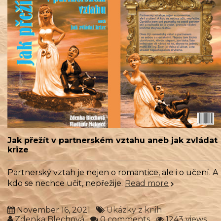
Jak přežít v partnerském vztahu aneb jak zvládat
krize
Partnerský vztah je nejen o romantice, ale i o učení. A
kdo se nechce učit, nepřežije.
Read more
November 16, 2021
Ukázky z knih
Zdenka Blechová
0 comments
1243 views