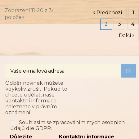
November 15, 2021
Ukázky z knih
Zdenka Blechová
0 comments
707 views
Zobrazení 11-20 z 34
Předchozí
1
položek
2
3
4
Další
Odběr novinek můžete
kdykoliv zrušit. Pokud to
chcete udělat, naše
kontaktní informace