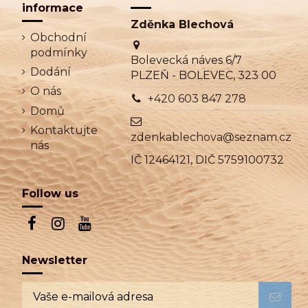
naleznete v právním
oznámení.
Souhlasím se zpracováním mých osobních
údajů dle GDPR.
Důležité
Kontaktní informace
informace
Zděnka Blechová
Obchodní
podmínky
Bolevecká náves 6/7
Dodání
PLZEŇ - BOLEVEC, 323 00
O nás
+420 603 847 278
Domů
Kontaktujte
zdenkablechova@seznam.cz
nás
IČ 12464121, DIČ 5759100732
Follow us